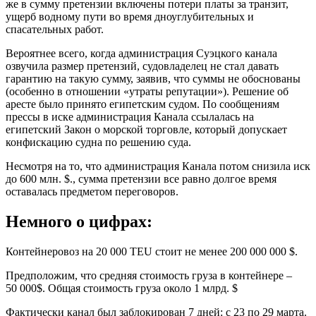
же в сумму претензии включены потери платы за транзит,
ущерб водному пути во время дноуглубительных и
спасательных работ.
Вероятнее всего, когда администрация Суэцкого канала
озвучила размер претензий, судовладелец не стал давать
гарантию на такую сумму, заявив, что суммы не обоснованы
(особенно в отношении «утраты репутации»). Решение об
аресте было принято египетским судом. По сообщениям
прессы в иске администрация Канала ссылалась на
египетский Закон о морской торговле, который допускает
конфискацию судна по решению суда.
Несмотря на то, что администрация Канала потом снизила иск
до 600 млн. $., сумма претензии все равно долгое время
оставалась предметом переговоров.
Немного о цифрах:
Контейнеровоз на 20 000 TEU стоит не менее 200 000 000 $.
Предположим, что средняя стоимость груза в контейнере –
50 000$. Общая стоимость груза около 1 млрд. $
Фактически канал был заблокирован 7 дней: с 23 по 29 марта.