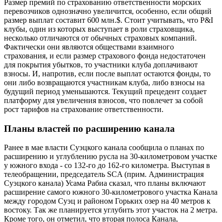
Размер премий по страхованию ответственности морских
перевозчиков однозначно увеличится, особенно, если общий
размер выплат составит 600 млн.$. Стоит учитывать, что P&I
клубы, один из которых выступает в роли страховщика,
несколько отличаются от обычных страховых компаний.
Фактически они являются обществами взаимного
страхования, и если размер страхового фонда недостаточен
для покрытия убытков, то участники клуба доплачивают
взносы. И, напротив, если после выплат остаются фонды, то
они либо возвращаются участникам клуба, либо взносы на
будущий период уменьшаются. Текущий прецедент создает
платформу для увеличения взносов, что повлечет за собой
рост тарифов на страхование ответственности.
Планы властей по расширению канала
Ранее в мае власти Суэцкого канала сообщила о планах по
расширению и углублению русла на 30-километровом участке
у южного входа - со 132-го до 162-го километра. Выступая в
телеобращении, председатель SCA (прим. Администрация
Суэцкого канала) Усама Рабиа сказал, что планы включают
расширение самого южного 30-километрового участка Канала
между городом Суэц и районом Горьких озер на 40 метров к
востоку. Так же планируется углубить этот участок на 2 метра.
Кроме того, он отметил, что вторая полоса Канала,