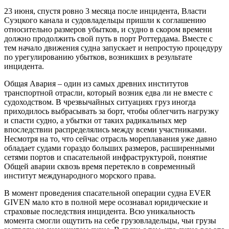
23 июня, спустя ровно 3 месяца после инцидента, Власти
Суэцкого канала и судовладельцы пришли к соглашению
относительно размеров убытков, и судно в скором времени
должно продолжить свой путь в порт Роттердама. Вместе с
тем начало движения судна запускает и непростую процедуру
по урегулированию убытков, возникших в результате
инцидента.
Общая Авария – один из самых древних институтов
транспортной отрасли, который возник едва ли не вместе с
судоходством. В чрезвычайных ситуациях груз иногда
приходилось выбрасывать за борт, чтобы облегчить нагрузку
и спасти судно, а убытки от таких радикальных мер
впоследствии распределялись между всеми участниками.
Несмотря на то, что сейчас отрасль мореплавания уже давно
обладает судами гораздо больших размеров, расширенными
сетями портов и спасательной инфраструктурой, понятие
Общей аварии сквозь время перетекло в современный
институт международного морского права.
В момент проведения спасательной операции судна EVER
GIVEN мало кто в полной мере осознавал юридические и
страховые последствия инцидента. Всю уникальность
момента смогли ощутить на себе грузовладельцы, чьи грузы