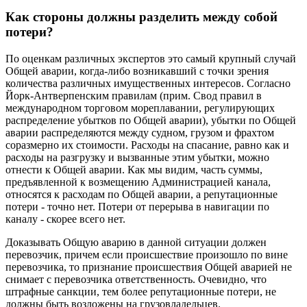
Как стороны должны разделить между собой
потери?
По оценкам различных экспертов это самый крупный случай
Общей аварии, когда-либо возникавший с точки зрения
количества различных имущественных интересов. Согласно
Йорк-Антверпенским правилам (прим. Свод правил в
международном торговом мореплавании, регулирующих
распределение убытков по Общей аварии), убытки по Общей
аварии распределяются между судном, грузом и фрахтом
соразмерно их стоимости. Расходы на спасание, равно как и
расходы на разгрузку и вызванные этим убытки, можно
отнести к Общей аварии. Как мы видим, часть суммы,
предъявленной к возмещению Администрацией канала,
относятся к расходам по Общей аварии, а репутационные
потери - точно нет. Потери от перерыва в навигации по
каналу - скорее всего нет.
Доказывать Общую аварию в данной ситуации должен
перевозчик, причем если происшествие произошло по вине
перевозчика, то признание происшествия Общей аварией не
снимает с перевозчика ответственность. Очевидно, что
штрафные санкции, тем более репутационные потери, не
должны быть возложены на грузовладельцев.