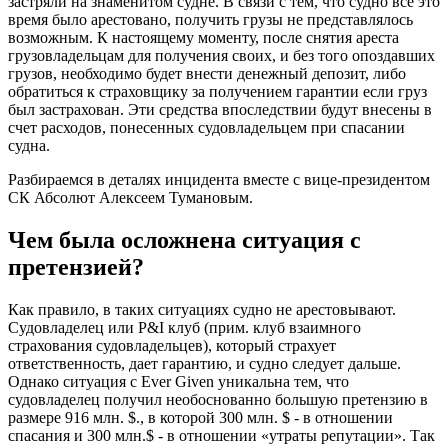
застряли на знаменитом судне. В связи с тем, что судно все это
время было арестовано, получить грузы не представлялось
возможным. К настоящему моменту, после снятия ареста
грузовладельцам для получения своих, и без того опоздавших
грузов, необходимо будет внести денежный депозит, либо
обратиться к страховщику за получением гарантии если груз
был застрахован. Эти средства впоследствии будут внесены в
счет расходов, понесенных судовладельцем при спасании
судна.
Разбираемся в деталях инцидента вместе с вице-президентом
СК Абсолют Алексеем Тумановым.
Чем была осложнена ситуация с
претензией?
Как правило, в таких ситуациях судно не арестовывают.
Судовладелец или P&I клуб (прим. клуб взаимного
страхования судовладельцев), который страхует
ответственность, дает гарантию, и судно следует дальше.
Однако ситуация с Ever Given уникальна тем, что
судовладелец получил необоснованно большую претензию в
размере 916 млн. $., в которой 300 млн. $ - в отношении
спасания и 300 млн.$ - в отношении «утраты репутации». Так