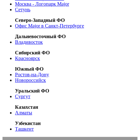
Москва - Логопарк Major
Сетунь
Северо-Западный ФО
Офис Major в Санкт-Петербурге
Дальневосточный ФО
Владивосток
Сибирский ФО
Красноярск
Южный ФО
Ростов-на-Дону
Новороссийск
Уральский ФО
Сургут
Казахстан
Алматы
Узбекистан
Ташкент