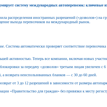
рмирует систему международных автоперевозок: ключевые и
равила распределения иностранных разрешений («дозволов») на 
ощение выхода перевозчиков на международный рынок.
nse. Система автоматически проверяет соответствие перевозчик
ольшей активностью. Теперь все компании, включая новых учас
блокировки за передачу «дозволов» третьим лицам увеличен с 6 м
й, а возврата неиспользованных бланков — с 30 до 60 дней.
озврат от 3 до 12 разрешений в зависимости от размера автопарк
рации «Правительство для граждан» без привязки к месту реги