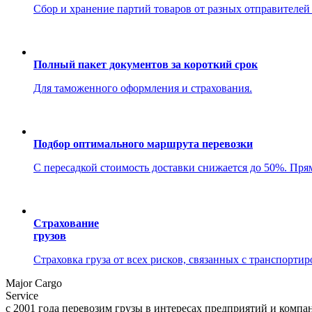
Сбор и хранение партий товаров от разных отправителей
Полный пакет документов за короткий срок
Для таможенного оформления и страхования.
Подбор оптимального маршрута перевозки
С пересадкой стоимость доставки снижается до 50%. Пр
Страхование
грузов
Страховка груза от всех рисков, связанных с транспортир
Ma
j
or Cargo
Service
с 2001 года перевозим грузы в интересах предприятий и компа