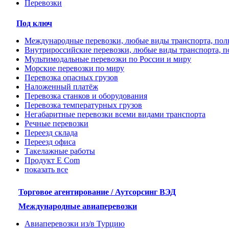
Перевозки
Под ключ
Международные перевозки, любые виды транспорта, пол
Внутрироссийские перевозки, любые виды транспорта, 
Мультимодальные перевозки по России и миру
Морские перевозки по миру
Перевозка опасных грузов
Наложенный платёж
Перевозка станков и оборудования
Перевозка температурных грузов
Негабаритные перевозки всеми видами транспорта
Речные перевозки
Переезд склада
Переезд офиса
Такелажные работы
Продукт E Com
показать все
Торговое агентирование / Аутсорсинг ВЭД
Международные авиаперевозки
Авиаперевозки из/в Турцию