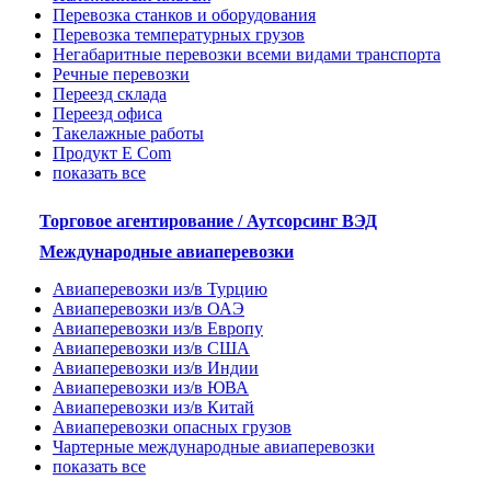
Перевозка станков и оборудования
Перевозка температурных грузов
Негабаритные перевозки всеми видами транспорта
Речные перевозки
Переезд склада
Переезд офиса
Такелажные работы
Продукт E Com
показать все
Торговое агентирование / Аутсорсинг ВЭД
Международные авиаперевозки
Авиаперевозки из/в Турцию
Авиаперевозки из/в ОАЭ
Авиаперевозки из/в Европу
Авиаперевозки из/в США
Авиаперевозки из/в Индии
Авиаперевозки из/в ЮВА
Авиаперевозки из/в Китай
Авиаперевозки опасных грузов
Чартерные международные авиаперевозки
показать все