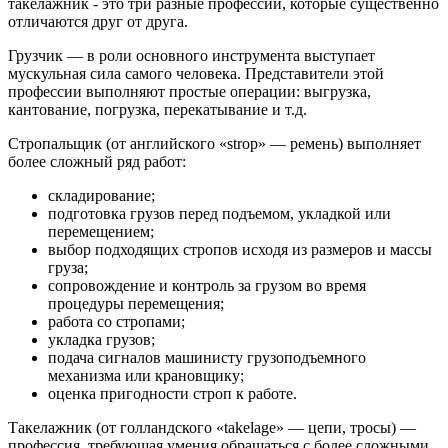
такелажник - это три разные профессии, которые существенно
отличаются друг от друга.
Грузчик — в роли основного инструмента выступает
мускульная сила самого человека. Представители этой
профессии выполняют простые операции: выгрузка,
кантование, погрузка, перекатывание и т.д.
Стропальщик (от английского «strop» — ремень) выполняет
более сложный ряд работ:
складирование;
подготовка грузов перед подъемом, укладкой или
перемещением;
выбор подходящих стропов исходя из размеров и массы
груза;
сопровождение и контроль за грузом во время
процедуры перемещения;
работа со стропами;
укладка грузов;
подача сигналов машинисту грузоподъемного
механизма или крановщику;
оценка пригодности строп к работе.
Такелажник (от голландского «takelage» — цепи, тросы) —
профессия, требующая умения обращаться с более сложными