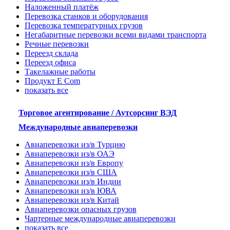
Наложенный платёж
Перевозка станков и оборудования
Перевозка температурных грузов
Негабаритные перевозки всеми видами транспорта
Речные перевозки
Переезд склада
Переезд офиса
Такелажные работы
Продукт E Com
показать все
Торговое агентирование / Аутсорсинг ВЭД
Международные авиаперевозки
Авиаперевозки из/в Турцию
Авиаперевозки из/в ОАЭ
Авиаперевозки из/в Европу
Авиаперевозки из/в США
Авиаперевозки из/в Индии
Авиаперевозки из/в ЮВА
Авиаперевозки из/в Китай
Авиаперевозки опасных грузов
Чартерные международные авиаперевозки
показать все